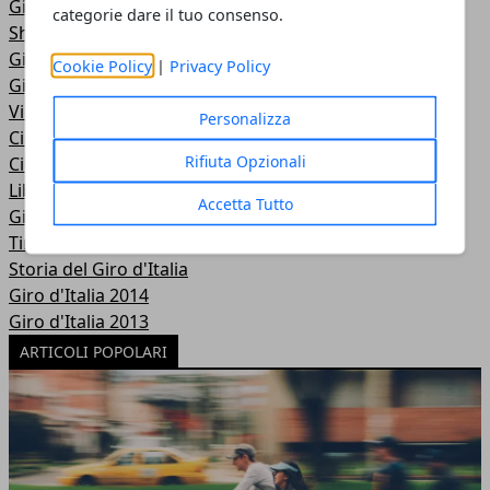
Giro d'Italia 2018
categorie dare il tuo consenso.
Shop
Giro d'Italia 2017
Cookie Policy
|
Privacy Policy
Giro d'Italia 2016
Video
Personalizza
Ciclismo secondo noi
Rifiuta Opzionali
Ciclismo donne
Libri di ciclismo
Accetta Tutto
Giro d'Italia 2015
Tirreno Adriatico
Storia del Giro d'Italia
Giro d'Italia 2014
Giro d'Italia 2013
ARTICOLI POPOLARI