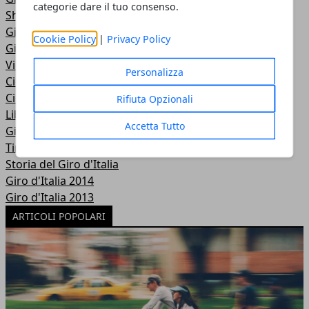
categorie dare il tuo consenso.
Shop
Giro d'Italia 2017
Cookie Policy
|
Privacy Policy
Giro d'Italia 2016
Video
Personalizza
Ciclismo secondo noi
Ciclismo donne
Rifiuta Opzionali
Libri di ciclismo
Accetta Tutto
Giro d'Italia 2015
Tirreno Adriatico
Storia del Giro d'Italia
Giro d'Italia 2014
Giro d'Italia 2013
ARTICOLI POPOLARI