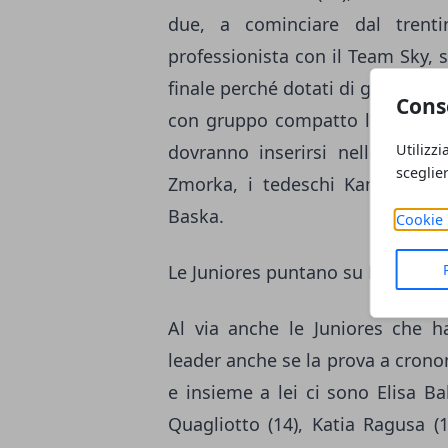
due, a cominciare dal trent
professionista con il Team Sky, 
finale perché dotati di grande sp
Cons
con gruppo compatto l’uomo da g
Utilizzi
dovranno inserirsi nelle fughe 
sceglie
Zmorka, i tedeschi Kamna e Ko
Baska.
Cookie 
Le Juniores puntano su Bertizzo
Al via anche le Juniores che 
leader anche se la prova a cronom
e insieme a lei ci sono Elisa B
Quagliotto (14), Katia Ragusa (1