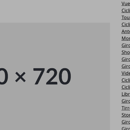
Vue
Cic
Tou
Cic
Ant
Mon
Giro
Sho
Giro
Giro
Vid
Cic
Cic
Libr
Giro
Tir
Stor
Giro
Giro