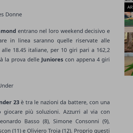
AR
res Donne
hmond
entrano nel loro weekend decisivo e
are in linea saranno quelle riservate alle
alle 18.45 italiane, per 10 giri pari a 162,2
rà la prova delle
Juniores
con appena 4 giri
Under
nder 23
è tra le nazioni da battere, con una
giocare più soluzioni. Azzurri al via con
Leonardo Basso (8), Simone Consonni (9),
con (11) e Oliviero Troia (12). Proprio questi