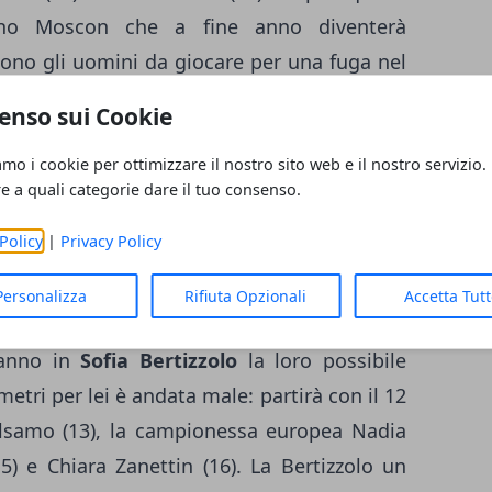
ino Moscon che a fine anno diventerà
sono gli uomini da giocare per una fuga nel
unto sulla distanza, mentre in casa di arrivo
enso sui Cookie
uardare è Consonni, con gli altri tre che
amo i cookie per ottimizzare il nostro sito web e il nostro servizio.
di giornata. Tra i favoriti anche l'ucraino
re a quali categorie dare il tuo consenso.
ch, il belga Van Hooydonck, lo slovacco
Policy
|
Privacy Policy
Personalizza
Rifiuta Opzionali
Accetta Tut
lo e Balsamo
hanno in
Sofia Bertizzolo
la loro possibile
etri per lei è andata male: partirà con il 12
alsamo (13), la campionessa europea Nadia
5) e Chiara Zanettin (16). La Bertizzolo un