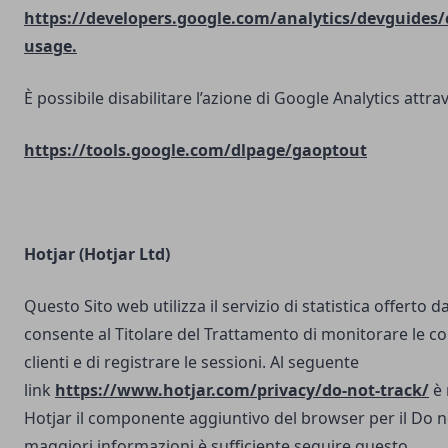
https://developers.google.com/analytics/devguides/c
usage.
È possibile disabilitare l’azione di Google Analytics attrav
https://tools.google.com/dlpage/gaoptout
Hotjar (Hotjar Ltd)
Questo Sito web utilizza il servizio di statistica offerto d
consente al Titolare del Trattamento di monitorare le co
clienti e di registrare le sessioni. Al seguente
link
https://www.hotjar.com/privacy/do-not-track/
è 
Hotjar il componente aggiuntivo del browser per il Do n
maggiori informazioni è sufficiente seguire questo