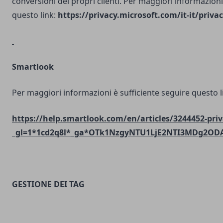
conversioni dei propri clienti. Per maggiori informazioni
questo link:
https://privacy.microsoft.com/it-it/priv
Smartlook
Per maggiori informazioni è sufficiente seguire questo l
https://help.smartlook.com/en/articles/3244452-priv
_gl=1*1cd2q8l*_ga*OTk1NzgyNTU1LjE2NTI3MDg2O
GESTIONE DEI TAG