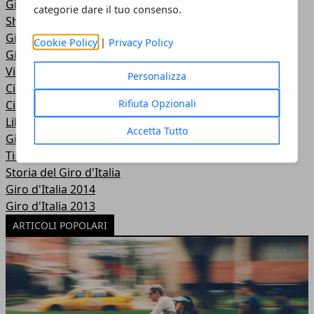
Giro d'Italia 2018
categorie dare il tuo consenso.
Shop
Giro d'Italia 2017
Cookie Policy
|
Privacy Policy
Giro d'Italia 2016
Video
Personalizza
Ciclismo secondo noi
Rifiuta Opzionali
Ciclismo donne
Libri di ciclismo
Accetta Tutto
Giro d'Italia 2015
Tirreno Adriatico
Storia del Giro d'Italia
Giro d'Italia 2014
Giro d'Italia 2013
ARTICOLI POPOLARI