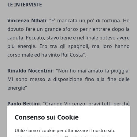
LE INTERVISTE
Vincenzo NIbali
: "E' mancata un po' di fortuna. Ho
dovuto fare un grande sforzo per rientrare dopo la
caduta. Peccato, stavo bene e nel finale potevo avere
più energie. Ero tra gli spagnoli, ma loro hanno
corso male ed ha vinto Rui Costa".
Rinaldo Nocentini:
"Non ho mai amato la pioggia.
Mi sono messo a disposizione fino alla fine delle
energie"
Paolo Bettini
: "Grande Vincenzo, bravi tutti perché
è stata veramente una giornata da leoni. Quando ho
Consenso sui Cookie
trovato Vincenzo in terra non pensavo sarebbe
ripartito. Ha fatto un grande numero per rientrare.
Utilizziamo i cookie per ottimizzare il nostro sito