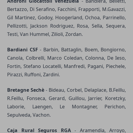
Androni Giocattoli Venezuela
- Bandiera, Belletti,
Bertazzo, Di Serafino, Facchini, Frapporti, M.Gavazzi,
Gil Martinez, Godoy, Hoogerland, Ochoa, Parrinello,
Pellizotti, Jackson Rodriguez, Rosa, Sella, Sequera,
Testi, Van Hummel, Zilioli, Zordan.
Bardiani CSF
- Barbin, Battaglin, Boem, Bongiorno,
Canola, Colbrelli, Marco Coledan, Colonna, De Ieso,
Fortin, Stefano Locatelli, Manfredi, Pagani, Piechele,
Pirazzi, Ruffoni, Zardini.
Bretagne Sechè
- Bideau, Corbel, Delaplace, B.Feillu,
R.Feillu, Fonseca, Gerard, Guillou, Jarrier, Koretzky,
Laborie, Laengen, Le Montagner, Perichon,
Sepulveda, Vachon.
Caja Rural Seguros RGA
- Aramendia, Arroyo,