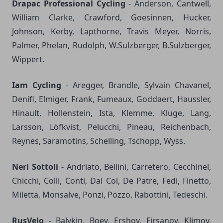
Drapac Professional Cycling
- Anderson, Cantwell,
William Clarke, Crawford, Goesinnen, Hucker,
Johnson, Kerby, Lapthorne, Travis Meyer, Norris,
Palmer, Phelan, Rudolph, W.Sulzberger, B.Sulzberger,
Wippert.
Iam Cycling
- Aregger, Brandle, Sylvain Chavanel,
Denifl, Elmiger, Frank, Fumeaux, Goddaert, Haussler,
Hinault, Hollenstein, Ista, Klemme, Kluge, Lang,
Larsson, Löfkvist, Pelucchi, Pineau, Reichenbach,
Reynes, Saramotins, Schelling, Tschopp, Wyss.
Neri Sottoli
- Andriato, Bellini, Carretero, Cecchinel,
Chicchi, Colli, Conti, Dal Col, De Patre, Fedi, Finetto,
Miletta, Monsalve, Ponzi, Pozzo, Rabottini, Tedeschi.
RusVelo
- Balykin, Boev, Ershov, Firsanov, Klimov,