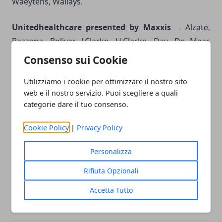
Waeytens, Wallays.
Unitedhealthcare presented by Maxxis
- Alzate,
Bazzana, Bolivar, J.Clarke, H.Clarke, Day, De Maar,
Euser, Frattini, Förster, Hanson, Hegyvari, Ilesic,
Consenso sui Cookie
Irvine, Jones, Keough, Louder, Maaskant, Menzies,
Utilizziamo i cookie per ottimizzare il nostro sito
Murphy, Reijnen, Summerhill, White.
web e il nostro servizio. Puoi scegliere a quali
categorie dare il tuo consenso.
Wanty Groupe Gobert
- Backaert, Baugnies, De
Vreese, De Troyer, Degand, Drucker, Ghyselinck,
Cookie Policy
|
Privacy Policy
J.Gilbert, Habeaux, Jans, W.Kreder, M.Kreder,
Leukemans, Minnaard, Robert, Seeldraeyers,
Personalizza
Selvaggi, Sijmens, Van Melsen, Vanlandschoot,
Rifiuta Opzionali
Veuchelen.
Accetta Tutto