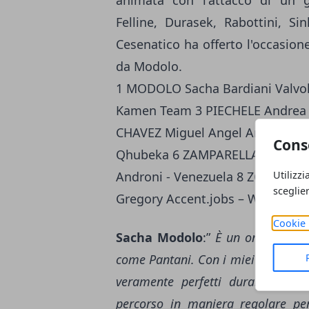
animata con l'attacco di un g
Felline, Durasek, Rabottini, Si
Cesenatico ha offerto l'occasion
da Modolo.
1 MODOLO Sacha Bardiani Valvole
Kamen Team 3 PIECHELE Andrea 
CHAVEZ Miguel Angel Androni - 
Cons
Qhubeka 6 ZAMPARELLA Marco Ute
Utilizzi
Androni - Venezuela 8 ZORDAN 
sceglie
Gregory Accent.jobs – Wanty 10
Cookie 
Sacha Modolo
:”
È un onore vince
come Pantani. Con i miei compagni
veramente perfetti durante tutt
percorso in maniera regolare per