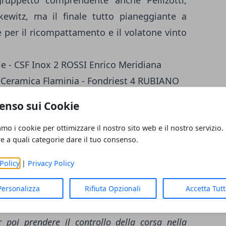
ruppetto comprendente anche Pellizotti,
nkewitz, ma il finale tutto pianeggiante a
e per il ricompattamento e il volatone vinto
 - CSF Inox 2 ROSSI Enrico Meridiana
Ceramica Flaminia - Fondriest 4 RUBIANO
Venezuela 5 SBARAGLI Kristian Team MTN
enso sui Cookie
nsilnord - ora24.eu 7 FELLINE Fabio
amo i cookie per ottimizzare il nostro sito web e il nostro servizio.
Andrea Androni - Venezuela 9 HABEAUX
re a quali categorie dare il tuo consenso.
 SHILOV Sergey Lokosphinx.
Policy
|
Privacy Policy
re la corsa in ricordo di un grande campione
Personalizza
Rifiuta Opzionali
Accetta Tut
 ci credevamo molto al successo e siamo stati
a la corsa. Abbiamo fatto le salite di metà
 poi prendere il controllo della corsa nella