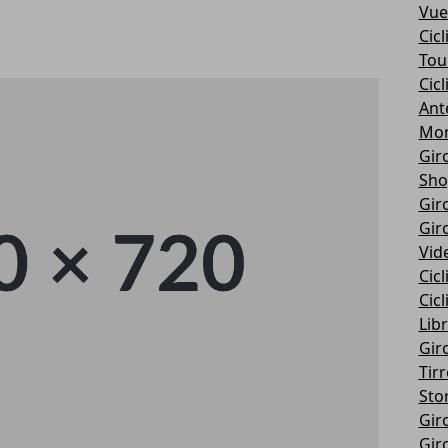
Vue
Cic
Tou
Cic
Ant
Mon
Giro
Sho
Giro
Giro
Vid
Cic
Cic
Libr
Giro
Tir
Stor
Giro
Giro