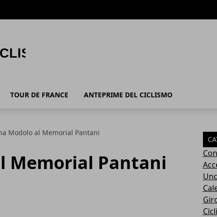
TOUR DE FRANCE
ANTEPRIME DEL CICLISMO
ha Modolo al Memorial Pantani
CA
Con
l Memorial Pantani
Acc
Unc
Cal
Giro
Cic