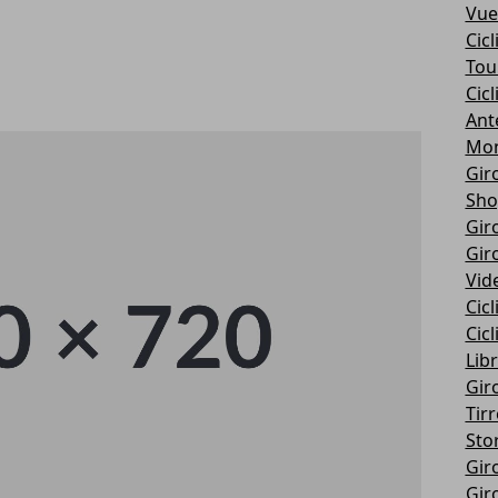
Vue
Cic
Tou
Cic
Ant
Mon
Giro
Sho
Giro
Giro
Vid
Cic
Cic
Libr
Giro
Tir
Stor
Giro
Giro