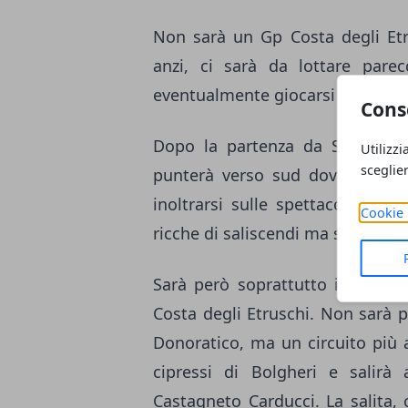
Non sarà un Gp Costa degli Etr
anzi, ci sarà da lottare pare
eventualmente giocarsi il succes
Cons
Dopo la partenza da San Vincen
Utilizzi
sceglie
punterà verso sud dove affront
inoltrarsi sulle spettacolari str
Cookie 
ricche di saliscendi ma soprattu
Sarà però soprattutto il circui
Costa degli Etruschi. Non sarà p
Donoratico, ma un circuito più 
cipressi di Bolgheri e salirà
Castagneto Carducci. La salita, 