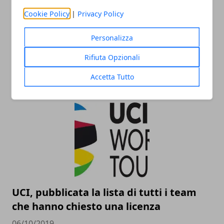
Cookie Policy
|
Privacy Policy
Personalizza
Tour de France 2020: tutte le tappe del
Rifiuta Opzionali
Grande Boucle
Accetta Tutto
15/10/2019
UCI, pubblicata la lista di tutti i team
che hanno chiesto una licenza
06/10/2019