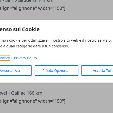
h - Saint-Gaudens 141 km
align="alignnone" width="150"]
enso sui Cookie
ption]
amo i cookie per ottimizzare il nostro sito web e il nostro servizio.
urt - Bagnères-de-Luchon 181 km
re a quali categorie dare il tuo consenso.
align="alignnone" width="150"]
Policy
|
Privacy Policy
Personalizza
Rifiuta Opzionali
Accetta Tut
ption]
vel - Gaillac 166 km
align="alignnone" width="150"]