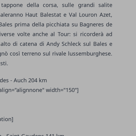
tappone della corsa, sulle grandi salite
scaleranno Haut Balestat e Val Louron Azet,
de Bales prima della picchiata su Bagneres de
iverse volte anche al Tour: si ricorderà ad
alto di catena di Andy Schleck sul Bales e
gnò così terreno sul rivale lussemburghese.
sti.
rdes - Auch 204 km
align="alignnone" width="150"]
ption]