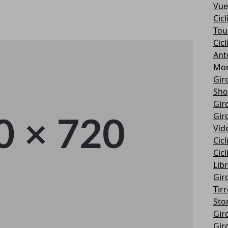
Vue
Cic
Tou
Cic
Ant
Mon
Giro
Sho
Giro
Giro
Vid
Cic
Cic
Libr
Giro
Tir
Stor
Giro
Giro