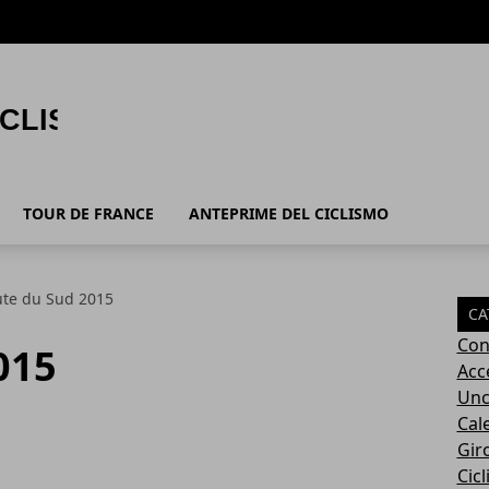
TOUR DE FRANCE
ANTEPRIME DEL CICLISMO
te du Sud 2015
CA
Con
015
Acc
Unc
Cal
Giro
Cic