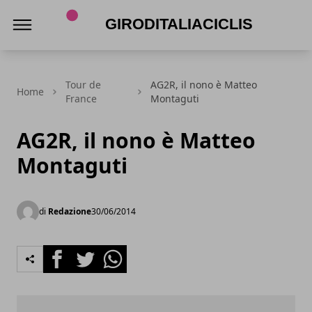
Giroditaliaciclismo.com
Tour de
AG2R, il nono è Matteo
Home
France
Montaguti
AG2R, il nono è Matteo
Montaguti
di
Redazione
30/06/2014
Facebook
Twitter
Whatsapp