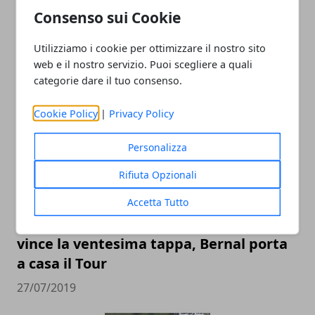
Consenso sui Cookie
Tour de France 2019: Caleb Ewan fa il
tris a Parigi
Utilizziamo i cookie per ottimizzare il nostro sito
web e il nostro servizio. Puoi scegliere a quali
28/07/2019
categorie dare il tuo consenso.
Cookie Policy
|
Privacy Policy
Personalizza
Rifiuta Opzionali
Accetta Tutto
Tour de France 2019: Vincenzo Nibali
vince la ventesima tappa, Bernal porta
a casa il Tour
27/07/2019