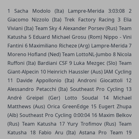
1 Sacha Modolo (Ita) Lampre-Merida 3:03:08 2
Giacomo Nizzolo (Ita) Trek Factory Racing 3 Elia
Viviani (Ita) Team Sky 4 Alexander Porsev (Rus) Team
Katusha 5 Eduard Michael Grosu (Rom) Nippo - Vini
Fantini 6 Maximiliano Richeze (Arg) Lampre-Merida 7
Moreno Hofland (Ned) Team LottoNL-Jumbo 8 Nicola
Ruffoni (Ita) Bardiani CSF 9 Luka Mezgec (Slo) Team
Giant-Alpecin 10 Heinrich Haussler (Aus) IAM Cycling
11 Davide Appollonio (Ita) Androni Giocattoli 12
Alessandro Petacchi (Ita) Southeast Pro Cycling 13
André Greipel (Ger) Lotto Soudal 14 Michael
Matthews (Aus) Orica GreenEdge 15 Eugert Zhupa
(Alb) Southeast Pro Cycling 0:00:04 16 Maxim Belkov
(Rus) Team Katusha 17 Yury Trofimov (Rus) Team
Katusha 18 Fabio Aru (Ita) Astana Pro Team 19