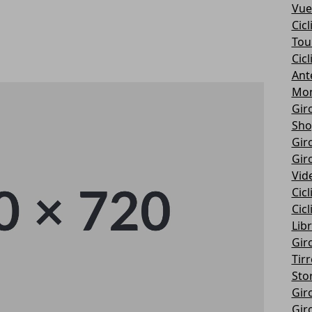
Vue
Cic
Tou
Cic
Ant
Mon
Giro
Sho
Giro
Giro
Vid
Cic
Cic
Libr
Giro
Tir
Stor
Giro
Giro