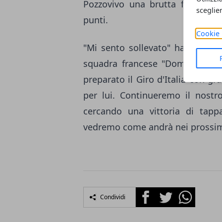
Pozzovivo una brutta ferita int
sceglie
punti.
Cookie 
"Mi sento sollevato" ha comme
squadra francese "Domenico è u
preparato il Giro d'Italia con g
per lui. Continueremo il nostro
cercando una vittoria di tap
vedremo come andrà nei prossimi
Facebook
Twitter
Whatsapp
Condividi