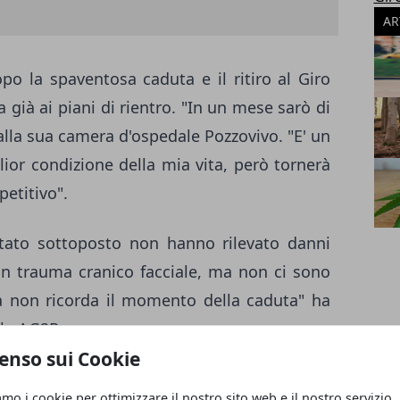
AR
o la spaventosa caduta e il ritiro al Giro
a già ai piani di rientro. "In un mese sarò di
lla sua camera d'ospedale Pozzovivo. "E' un
lior condizione della mia vita, però tornerà
petitivo".
stato sottoposto non hanno rilevato danni
n trauma cranico facciale, ma non ci sono
ma non ricorda il momento della caduta" ha
lla AG2R.
enso sui Cookie
te ed ha lasciato in ricordo a Domenico
amo i cookie per ottimizzare il nostro sito web e il nostro servizio.