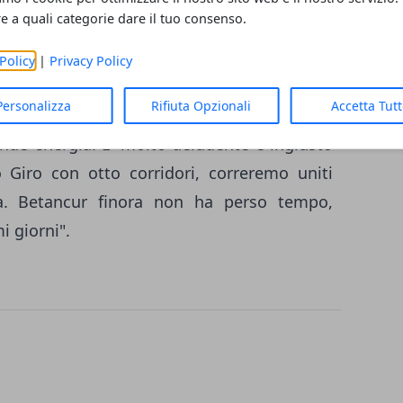
orno all'occhio destro che ha richiesto 25
re a quali categorie dare il tuo consenso.
Policy
|
Privacy Policy
ntato Laurent Biondi, team manager della
Personalizza
Rifiuta Opzionali
Accetta Tut
n bravo ragazzo, serio e brillante. Aveva
rande energia. E' molto deludente e ingiusto
 Giro con otto corridori, correremo uniti
pa. Betancur finora non ha perso tempo,
 giorni".