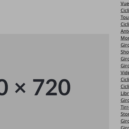
Vue
Cic
Tou
Cic
Ant
Mon
Giro
Sho
Giro
Giro
Vid
Cic
Cic
Libr
Giro
Tir
Stor
Giro
Giro