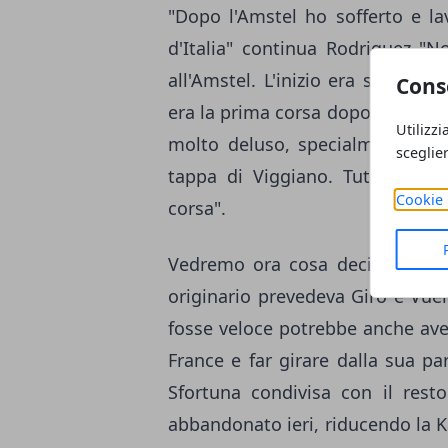
"Dopo l'Amstel ho sofferto e la
d'Italia" continua Rodriguez "N
all'Amstel. L'inizio era stato dif
Cons
era la prima corsa dopo la Liegi.
Utilizzi
molto deluso, specialmente dop
sceglie
tappa di Viggiano. Tutti i nove
Cookie 
corsa".
Vedremo ora cosa deciderà di 
originario prevedeva Giro e Vue
fosse veloce potrebbe anche aver
France e far girare dalla sua pa
Sfortuna condivisa con il resto
abbandonato ieri, riducendo la K