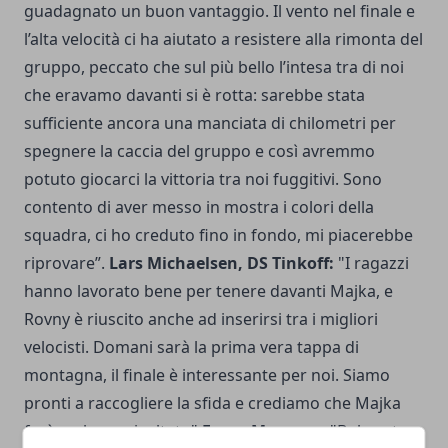
guadagnato un buon vantaggio. Il vento nel finale e
l’alta velocità ci ha aiutato a resistere alla rimonta del
gruppo, peccato che sul più bello l’intesa tra di noi
che eravamo davanti si è rotta: sarebbe stata
sufficiente ancora una manciata di chilometri per
spegnere la caccia del gruppo e così avremmo
potuto giocarci la vittoria tra noi fuggitivi. Sono
contento di aver messo in mostra i colori della
squadra, ci ho creduto fino in fondo, mi piacerebbe
riprovare”.
Lars Michaelsen, DS Tinkoff:
"I ragazzi
hanno lavorato bene per tenere davanti Majka, e
Rovny è riuscito anche ad inserirsi tra i migliori
velocisti. Domani sarà la prima vera tappa di
montagna, il finale è interessante per noi. Siamo
pronti a raccogliere la sfida e crediamo che Majka
farà un buon risultato"
Frans Maassen
: "Bol sente