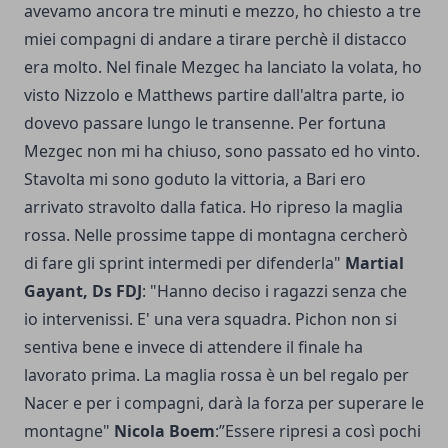
avevamo ancora tre minuti e mezzo, ho chiesto a tre
miei compagni di andare a tirare perchè il distacco
era molto. Nel finale Mezgec ha lanciato la volata, ho
visto Nizzolo e Matthews partire dall'altra parte, io
dovevo passare lungo le transenne. Per fortuna
Mezgec non mi ha chiuso, sono passato ed ho vinto.
Stavolta mi sono goduto la vittoria, a Bari ero
arrivato stravolto dalla fatica. Ho ripreso la maglia
rossa. Nelle prossime tappe di montagna cercherò
di fare gli sprint intermedi per difenderla"
Martial
Gayant, Ds FDJ
: "Hanno deciso i ragazzi senza che
io intervenissi. E' una vera squadra. Pichon non si
sentiva bene e invece di attendere il finale ha
lavorato prima. La maglia rossa è un bel regalo per
Nacer e per i compagni, darà la forza per superare le
montagne"
Nicola Boem
:”Essere ripresi a così pochi