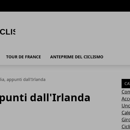
TOUR DE FRANCE
ANTEPRIME DEL CICLISMO
lia, appunti dall'Irlanda
CA
Con
ppunti dall'Irlanda
Acc
Unc
Cal
Giro
Cic