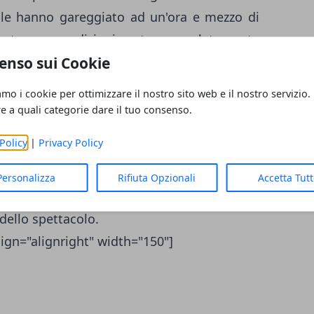
inale hanno gareggiato ad un'ora e mezzo di
amente con condizioni meteo completamente
enso sui Cookie
 prevedibile in un paese climaticamente
ha creato distacchi irreali, che potrebbero
amo i cookie per ottimizzare il nostro sito web e il nostro servizio.
 Crediamo che servirebbe una soluzione di
re a quali categorie dare il tuo consenso.
te tappe nella massima regolarità. Quindi
Policy
|
Privacy Policy
 ogni cinque e ordini di partenza redatto a
on le squadre dei grandi favoriti messe una
Personalizza
Rifiuta Opzionali
Accetta Tut
do tutti avrebbero più o meno le stesse
dello spettacolo.
ign="alignright" width="150"]