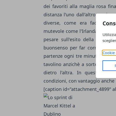
dei favoriti alla maglia rosa f
distanza l'uno dall'altro, ovvi
Cons
diverse, come era facilmente
mutevole come l'Irlanda. Questo 
Utilizzi
pesare sull'esito della corsa.
sceglie
buonsenso per far correre ques
Cookie 
partenze ogni tre minuti anzichè
tavolino anzichè a sorteggio, c
dietro l'altra. In questo mo
condizioni, con vantaggio anche 
[caption id="attachment_4899" al