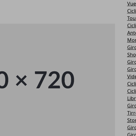
Vue
Cic
Tou
Cic
Ant
Mon
Giro
Sho
Giro
Giro
Vid
Cic
Cic
Libr
Giro
Tir
Stor
Giro
Giro