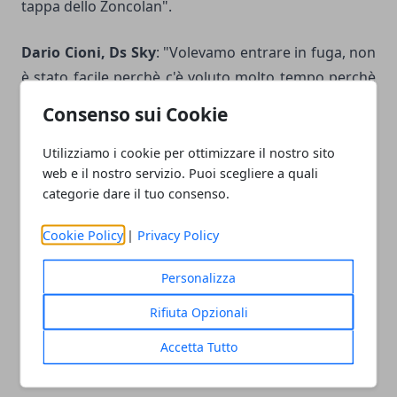
tappa dello Zoncolan".
Dario Cioni, Ds Sky
: "Volevamo entrare in fuga, non
è stato facile perchè c'è voluto molto tempo perchè
si formasse la fuga giusta. Cataldo si è inserito nel
Consenso sui Cookie
primo gruppo, poi è rientrato anche Deignan
insieme ad altri due uomini. Cataldo era stato molto
Utilizziamo i cookie per ottimizzare il nostro sito
web e il nostro servizio. Puoi scegliere a quali
attivo fin dall'inizio, era un'ottima cosa avere due
categorie dare il tuo consenso.
uomini molto adatti a questo terreno in una fuga di
14. La salita non era una delle più dure del Giro, ma
Cookie Policy
|
Privacy Policy
era molto lunga e i corridori non sono più così
freschi dopo tre settimane. Dario forse ha pagato
Personalizza
per tutto il lavoro fatto in precedenza. Deignan è
Rifiuta Opzionali
stato in corsa per la vittoria fino agli ultimi 2 o 3 km,
Accetta Tutto
poi Arredondo ha dimostrato di avere qualcosa in
più, complimenti a lui"