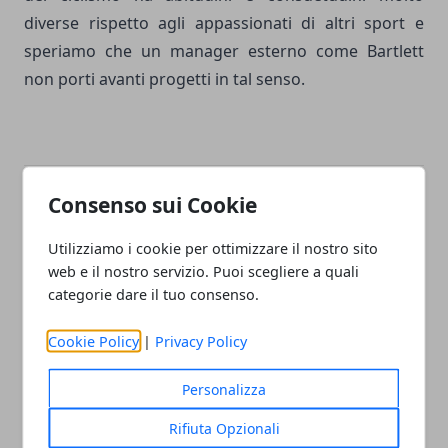
diverse rispetto agli appassionati di altri sport e
speriamo che un manager esterno come Bartlett
non porti avanti progetti in tal senso.
Consenso sui Cookie
Facebook
Twitter
Whatsapp
Utilizziamo i cookie per ottimizzare il nostro sito
web e il nostro servizio. Puoi scegliere a quali
categorie dare il tuo consenso.
Articolo Precedente
Articolo Successivo
Cookie Policy
|
Privacy Policy
Ciclismo del 25 novembre
Milano Sanremo 2015,
2014
riecco via Roma
Personalizza
Rifiuta Opzionali