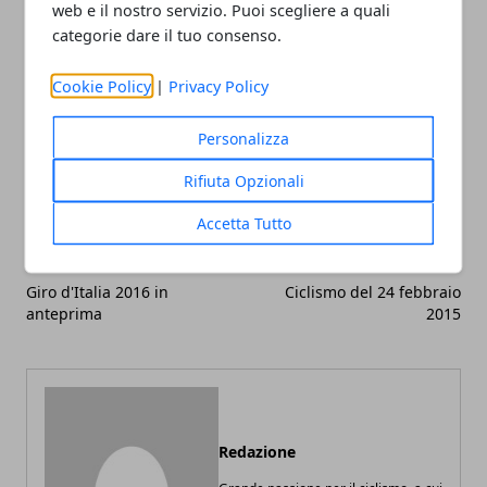
outsider più pericolosi.
web e il nostro servizio. Puoi scegliere a quali
categorie dare il tuo consenso.
Cookie Policy
|
Privacy Policy
Personalizza
Facebook
Twitter
Whatsapp
Rifiuta Opzionali
Accetta Tutto
Articolo Precedente
Articolo Successivo
Giro d'Italia 2016 in
Ciclismo del 24 febbraio
anteprima
2015
Redazione