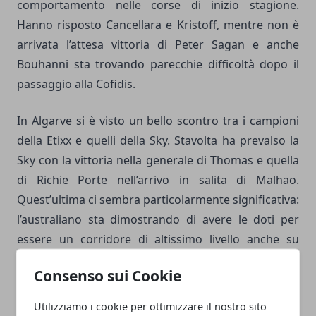
comportamento nelle corse di inizio stagione.
Hanno risposto Cancellara e Kristoff, mentre non è
arrivata l’attesa vittoria di Peter Sagan e anche
Bouhanni sta trovando parecchie difficoltà dopo il
passaggio alla Cofidis.
In Algarve si è visto un bello scontro tra i campioni
della Etixx e quelli della Sky. Stavolta ha prevalso la
Sky con la vittoria nella generale di Thomas e quella
di Richie Porte nell’arrivo in salita di Malhao.
Quest’ultima ci sembra particolarmente significativa:
l’australiano sta dimostrando di avere le doti per
essere un corridore di altissimo livello anche su
questi percorsi da classica. Crediamo che la Sky
Consenso sui Cookie
farebbe bene a dargli fiducia per la settimana delle
Ardenne, dove secondo noi può essere uno degli
Utilizziamo i cookie per ottimizzare il nostro sito