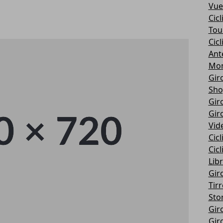
Vue
Cic
Tou
Cic
Ant
Mon
Giro
Sho
Giro
Giro
Vid
Cic
Cic
Libr
Giro
Tir
Stor
Giro
Giro