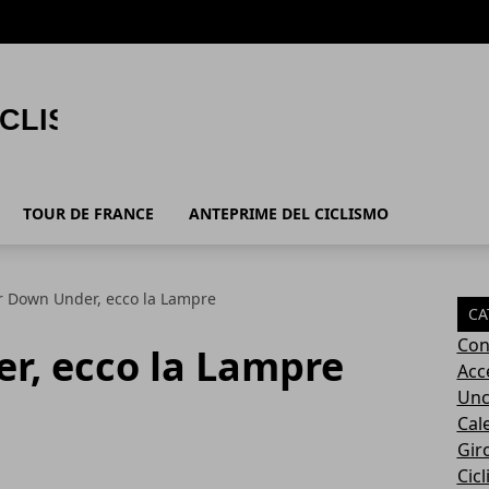
TOUR DE FRANCE
ANTEPRIME DEL CICLISMO
r Down Under, ecco la Lampre
CA
Con
r, ecco la Lampre
Acc
Unc
Cal
Giro
Cic