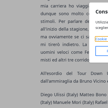
mia carriera ho viaggiato mol
Cons
dunque sono molto contento d
stimoli. Per parlare dei miei o
Utilizzi
sceglie
all'inizio della stagione, dunque 
ma ovviamente se ci sarà l'occa
Cookie 
mi tirerò indietro. La Lampre
uomini veloci come Ferrari e Ci
misti ed altri tre corridori fort
All'esordio del Tour Down 
dall'ammiraglia da Bruno Vicino e
Diego Ulissi (Italy) Matteo Bono (
(Italy) Manuele Mori (Italy) Rafae