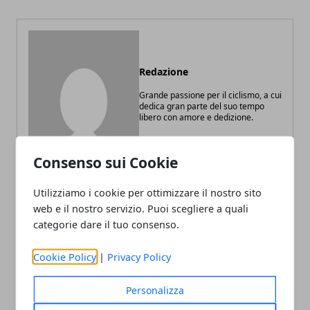
Redazione
Grande passione per il ciclismo, a cui
dedica gran parte del suo tempo
libero con amore e dedizione.
Consenso sui Cookie
Utilizziamo i cookie per ottimizzare il nostro sito
web e il nostro servizio. Puoi scegliere a quali
categorie dare il tuo consenso.
ARTICOLI CORRELATI
Cookie Policy
|
Privacy Policy
Personalizza