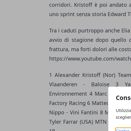
corridori. Kristoff è poi andato
uno sprint senza storia Edward T
Tra i caduti purtroppo anche Elia
avvio di stagione dopo quello d
frattura, ma forti dolori alle cost
https://www.youtube.com/watc
1 Alexander Kristoff (Nor) Tea
Vlaanderen - Baloise 3 Yau
Environnement 4 Marc Sarreau (
Cons
Factory Racing 6 Matteo Trentin (I
Utilizzi
Nippo - Vini Fantini 8 Michael Va
sceglie
Tyler Farrar (USA) MTN - Qhubek
Cookie 