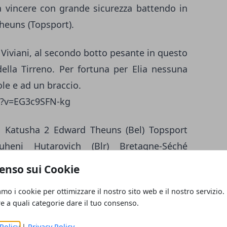
 a vincere con grande sicurezza battendo in
heuns (Topsport).
 Viviani, al secondo botto pesante in questo
ella Tirreno. Per fortuna per Elia nessuna
ole e ad un braccio.
h?v=EG3c9SFN-kg
m Katusha 2 Edward Theuns (Bel) Topsport
heni Hutarovich (Blr) Bretagne-Séché
Fra) FDJ.fr 5 Danny Van Poppel (Ned) Trek
enso sui Cookie
ta) Etixx - Quick-Step 7 Nicolas Marini (Ita)
amo i cookie per ottimizzare il nostro sito web e il nostro servizio.
n Staeyen (Bel) Cofidis, Solutions Credits 9
re a quali categorie dare il tuo consenso.
a 10 Christoph Pfingsten (Ger) Bora-Argon
Policy
|
Privacy Policy