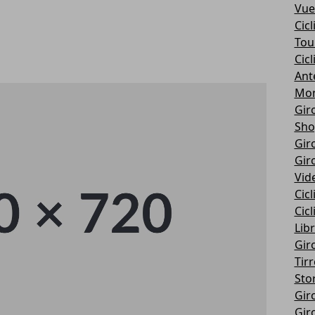
Vue
Cic
Tou
Cic
Ant
Mon
Giro
Sho
Giro
Giro
Vid
Cic
Cic
Libr
Giro
Tir
Stor
Giro
Giro