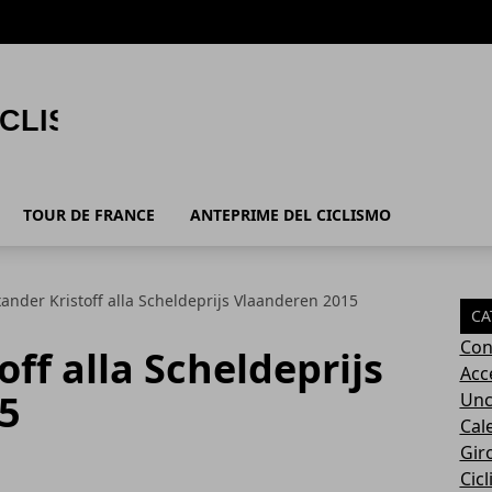
TOUR DE FRANCE
ANTEPRIME DEL CICLISMO
xander Kristoff alla Scheldeprijs Vlaanderen 2015
CA
Con
ff alla Scheldeprijs
Acc
5
Unc
Cal
Giro
Cic