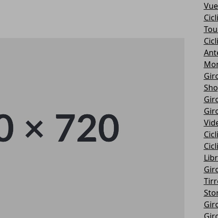
Vue
Cic
Tou
Cic
Ant
Mon
Giro
Sho
Giro
Giro
Vid
Cic
Cic
Libr
Giro
Tir
Stor
Giro
Giro