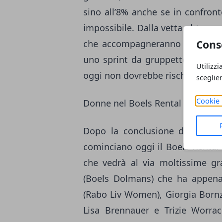
sino all’8% anche se in confron
impossibile. Dalla vetta al tragu
Cons
che accompagneranno verso il t
uno sprint da gruppetto. La m
Utilizzi
oggi non dovrebbe rischiare di pa
sceglie
Cookie 
Donne nel Boels Rental Ladies T
Dopo la conclusione della
Cop
cominciano oggi il Boels Rental
che vedrà al via moltissime g
(Boels Dolmans) che ha appen
(Rabo Liv Women), Giorgia Bornz
Lisa Brennauer e Trizie Worrac