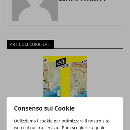
ARTICOLI CORRELATI
Consenso sui Cookie
Estate 2020? Spettacolo assicurato
11/12/2019
Utilizziamo i cookie per ottimizzare il nostro sito
web e il nostro servizio. Puoi scegliere a quali