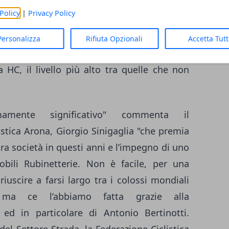
Coquard.
Policy
|
Privacy Policy
Personalizza
Rifiuta Opzionali
Accetta Tut
 HC, il livello più alto tra quelle che non
mamente significativo" commenta il
istica Arona, Giorgio Sinigaglia "che premia
tra società in questi anni e l’impegno di uno
ili Rubinetterie. Non è facile, per una
iuscire a farsi largo tra i colossi mondiali
ca, ma ce l’abbiamo fatta grazie alla
 ed in particolare di Antonio Bertinotti.