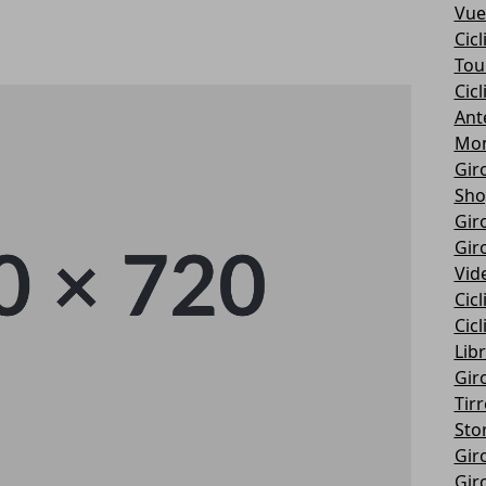
Vue
Cic
Tou
Cic
Ant
Mon
Giro
Sho
Giro
Giro
Vid
Cic
Cic
Libr
Giro
Tir
Stor
Giro
Giro