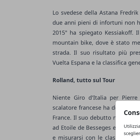
Lo svedese della Astana Fredrik 
due anni pieni di infortuni non h
2015" ha spiegato Kessiakoff. I
mountain bike, dove è stato med
strada. Il suo risultato più pre
Vuelta Espana e la classifica gene
Rolland, tutto sul Tour
Niente Giro d'Italia per Pierr
scalatore francese ha deciso di t
Cons
France. Il suo debutto nella nuov
Utilizzi
ad Etoile de Besseges e Andaluci
sceglie
e misurarsi con le classiche del