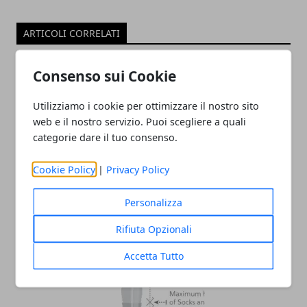
ARTICOLI CORRELATI
Consenso sui Cookie
Utilizziamo i cookie per ottimizzare il nostro sito
web e il nostro servizio. Puoi scegliere a quali
categorie dare il tuo consenso.
Cookie Policy
|
Privacy Policy
Giro d'Italia 2019: forfait di Froome e
Thomas, Bernal capitano al Giro
Personalizza
02/01/2019
Rifiuta Opzionali
Accetta Tutto