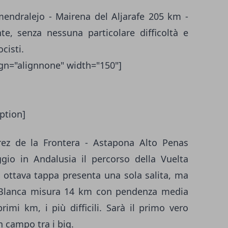
endralejo - Mairena del Aljarafe 205 km -
e, senza nessuna particolare difficoltà e
cisti.
ign="alignnone" width="150"]
ption]
rez de la Frontera - Astapona Alto Penas
io in Andalusia il percorso della Vuelta
ta ottava tappa presenta una sola salita, ma
s Blanca misura 14 km con pendenza media
imi km, i più difficili. Sarà il primo vero
n campo tra i big.