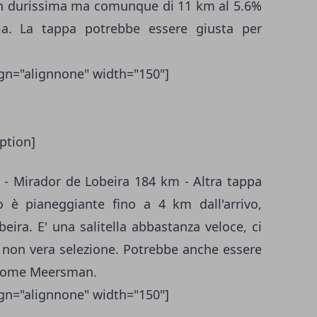
non durissima ma comunque di 11 km al 5.6%
ia. La tappa potrebbe essere giusta per
ign="alignnone" width="150"]
ption]
 - Mirador de Lobeira 184 km - Altra tappa
so è pianeggiante fino a 4 km dall'arrivo,
eira. E' una salitella abbastanza veloce, ci
 non vera selezione. Potrebbe anche essere
e come Meersman.
ign="alignnone" width="150"]