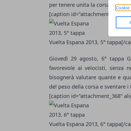
per tenere unita la corsa. Potre
Cookie 
[caption id="attachment_367" al
Vuelta Espana 2013, 5° tappa[/ca
Giovedì 29 agosto, 6° tappa G
favorevole ai velocisti, senza
bisognerà valutare quante e qua
del peso della corsa e sventare i 
[caption id="attachment_368" al
Vuelta Espana 2013, 6° tappa[/ca