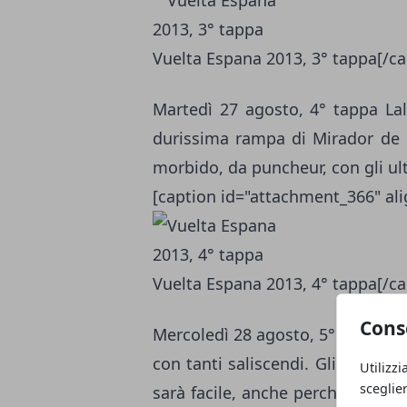
Vuelta Espana 2013, 3° tappa[/ca
Martedì 27 agosto, 4° tappa Lali
durissima rampa di Mirador de E
morbido, da puncheur, con gli ult
[caption id="attachment_366" al
Vuelta Espana 2013, 4° tappa[/ca
Cons
Mercoledì 28 agosto, 5° tappa So
con tanti saliscendi. Gli ultimi 
Utilizzi
sceglie
sarà facile, anche perchè ci son