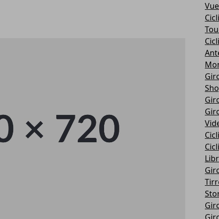
Vue
Cic
Tou
Cic
Ant
Mon
Giro
Sho
Giro
Giro
Vid
Cic
Cic
Libr
Giro
Tir
Stor
Giro
Giro