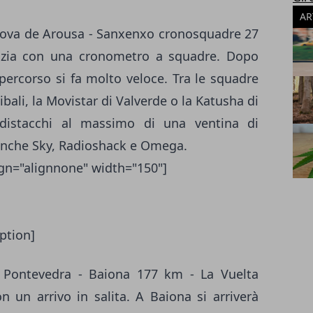
AR
nova de Arousa - Sanxenxo cronosquadre 27
izia con una cronometro a squadre. Dopo
l percorso si fa molto veloce. Tra le squadre
Nibali, la Movistar di Valverde o la Katusha di
 distacchi al massimo di una ventina di
a anche Sky, Radioshack e Omega.
ign="alignnone" width="150"]
ption]
 Pontevedra - Baiona 177 km - La Vuelta
n un arrivo in salita. A Baiona si arriverà