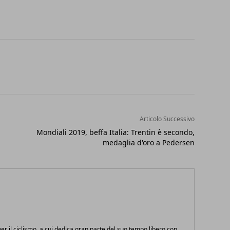
Articolo Successivo
Mondiali 2019, beffa Italia: Trentin è secondo,
medaglia d'oro a Pedersen
r il ciclismo, a cui dedica gran parte del suo tempo libero con