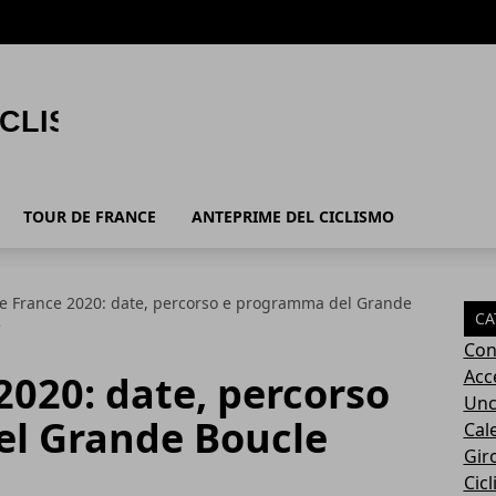
TOUR DE FRANCE
ANTEPRIME DEL CICLISMO
e France 2020: date, percorso e programma del Grande
CA
e
Con
Acc
2020: date, percorso
Unc
l Grande Boucle
Cal
Giro
Cic