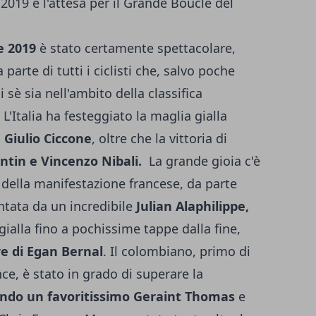
2019 e l'attesa per il Grande Boucle del
e 2019
è stato certamente spettacolare,
parte di tutti i ciclisti che, salvo poche
 sè sia nell'ambito della classifica
 L'Italia ha festeggiato la maglia gialla
a
Giulio Ciccone
, oltre che la vittoria di
entin e Vincenzo Nibali.
La grande gioia c'è
e della manifestazione francese, da parte
ntata da un incredibile
Julian Alaphilippe,
gialla fino a pochissime tappe dalla fine,
e di Egan Bernal
. Il colombiano, primo di
e, è stato in grado di superare la
ndo un favoritissimo Geraint Thomas
e