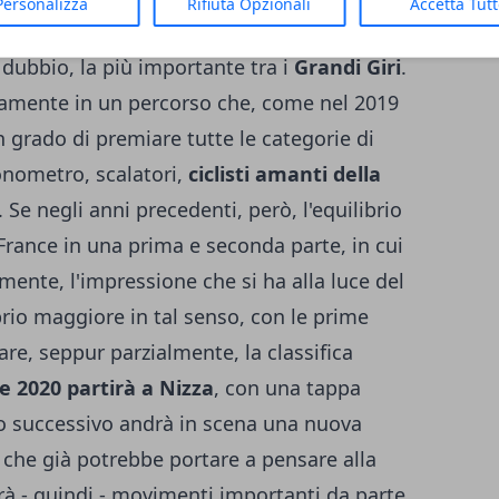
Personalizza
Rifiuta Opzionali
Accetta Tut
ance 2020, la manifestazione ciclistica
 dubbio, la più importante tra i
Grandi Giri
.
uramente in un percorso che, come nel 2019
n grado di premiare tutte le categorie di
cronometro, scalatori,
ciclisti amanti della
. Se negli anni precedenti, però, l'equilibrio
France in una prima e seconda parte, in cui
mente, l'impressione che si ha alla luce del
brio maggiore in tal senso, con le prime
re, seppur parzialmente, la classifica
ce 2020 partirà a Nizza
, con una tappa
no successivo andrà in scena una nuova
, che già potrebbe portare a pensare alla
erà - quindi - movimenti importanti da parte