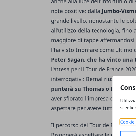
anche alla luce dell'infortunio d
note positive: dalla
Jumbo-Vism
grande livello, nonostante le pol
all'utilizzo della tecnologia, fino 
maggiore di tappe affermandosi - 
l'ha visto trionfare come ultimo ci
Peter Sagan, che ha vinto una 
l'attesa per il Tour de France 2020
interrogativi: Bernal riuscirà a c
Cons
punterà su Thomas o Froome
?
aver sfiorato l'impresa con Juli
Utilizzi
aspettare per avere tutte le
infor
sceglie
Cookie 
Il percorso del Tour de France 2
Bisognerà aspettare le
ore 10.30