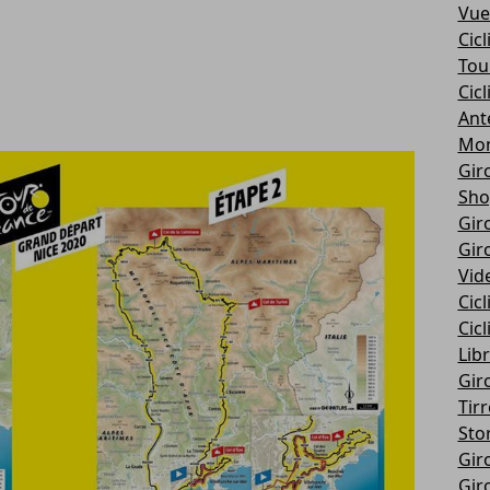
Vue
Cic
Tou
Cic
Ant
Mon
Giro
Sho
Giro
Giro
Vid
Cic
Cic
Libr
Giro
Tir
Stor
Giro
Giro