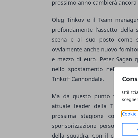
prossimo anno cambierà ancora
Oleg Tinkov e il Team manager 
profondamente l'assetto della 
scena e al suo posto come se
ovviamente anche nuovo fornitore
e mezzo di euro. Peter Sagan qu
nello spostamento nella squa
Cons
Tinkoff Cannondale.
Utilizzi
Ma da questo punto fermo si cr
sceglie
attuale leader della Tinkoff,
Cookie 
prossima stagione con la T
sponsorizzazione personale con l
della squadra. Con il cambio ch