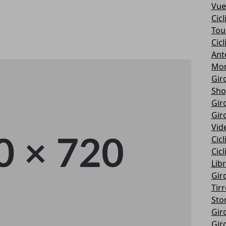
Vue
Cic
Tou
Cic
Ant
Mon
Giro
Sho
Giro
Giro
Vid
Cic
Cic
Libr
Giro
Tir
Stor
Giro
Giro