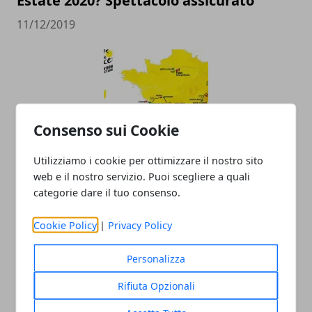
Estate 2020? Spettacolo assicurato
11/12/2019
Consenso sui Cookie
Utilizziamo i cookie per ottimizzare il nostro sito
Tour de France 2020: tutte le tappe del
web e il nostro servizio. Puoi scegliere a quali
Grande Boucle
categorie dare il tuo consenso.
15/10/2019
Cookie Policy
|
Privacy Policy
Personalizza
Rifiuta Opzionali