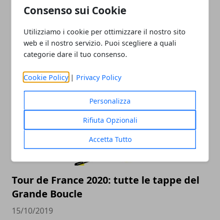
Consenso sui Cookie
Utilizziamo i cookie per ottimizzare il nostro sito
web e il nostro servizio. Puoi scegliere a quali
categorie dare il tuo consenso.
Estate 2020? Spettacolo assicurato
11/12/2019
Cookie Policy
|
Privacy Policy
Personalizza
Rifiuta Opzionali
Accetta Tutto
Tour de France 2020: tutte le tappe del
Grande Boucle
15/10/2019