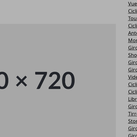
Vue
Cic
Tou
Cic
Ant
Mon
Giro
Sho
Giro
Giro
Vid
Cic
Cic
Libr
Giro
Tir
Stor
Giro
Giro