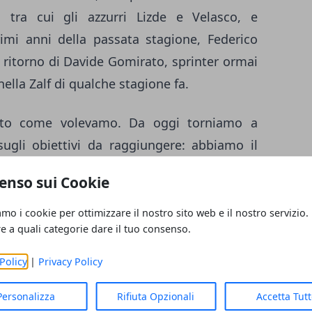
, tra cui gli azzurri Lizde e Velasco, e
imi anni della passata stagione, Federico
il ritorno di Davide Gomirato, sprinter ormai
lla Zalf di qualche stagione fa.
ato come volevamo. Da oggi torniamo a
ugli obiettivi da raggiungere: abbiamo il
ce nella categoria e abbiamo i numeri per
enso sui Cookie
amo i cookie per ottimizzare il nostro sito web e il nostro servizio.
 mai avuto una rosa così matura: possiamo
re a quali categorie dare il tuo consenso.
attro atleti al quarto anno" ha sottolineato
Policy
|
Privacy Policy
e consentire ai giovani di crescere senza
 affida molte responsabilità al gruppo dei
Personalizza
Rifiuta Opzionali
Accetta Tut