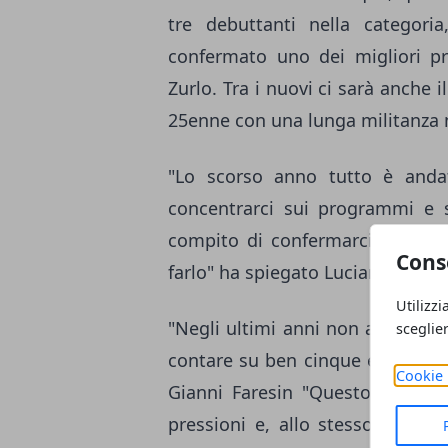
tre debuttanti nella categoria
confermato uno dei migliori pr
Zurlo. Tra i nuovi ci sarà anche 
25enne con una lunga militanza ne
"Lo scorso anno tutto è and
concentrarci sui programmi e s
compito di confermarci al verti
Cons
farlo" ha spiegato Luciano Rui.
Utilizzi
"Negli ultimi anni non abbiamo
sceglie
contare su ben cinque elitè e qu
Cookie 
Gianni Faresin "Questo dovrebb
pressioni e, allo stesso tempo,