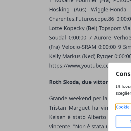
1 Roxane Fournier (Fra) Poitou
Hosking (Aus) Wiggle-Honda 0
Charentes.Futuroscope.86 0:00:0
Lotte Kopecky (Bel) Topsport Vla
Soudal 0:00:00 7 Aurore Verhoev
(Fra) Velocio-SRAM 0:00:00 9 Sim
Kelly Markus (Ned) Rytger 0:00:0
https://www.youtube.com/watc
Cons
Roth Skoda, due vittorie
Utilizzi
sceglie
Grande weekend per la formazion
Cookie 
Tristan Marguet ha vinto in vol
Keisen è stato Alberto Cecchin a
vincente. "Non è stata una gara f