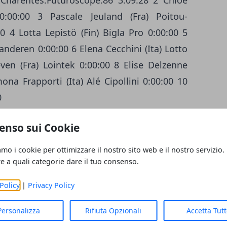
-Charentes.Futuroscope.86 3:09:28 2 Chloe
:00:00 3 Pascale Jeuland (Fra) Poitou-
0 4 Lotta Lepistö (Fin) Bigla Pro 0:00:00 5
anderen 0:00:00 6 Elena Cecchini (Ita) Lotto
en (Fra) Lointek 0:00:00 8 Elise Delzenne
ona Frapporti (Ita) Alé Cipollini 0:00:00 10
0
h?v=InFIA-gpnHw
enso sui Cookie
amo i cookie per ottimizzare il nostro sito web e il nostro servizio.
re a quali categorie dare il tuo consenso.
e continental svizzera Roth Skoda. Sabato
Policy
|
Privacy Policy
ata in Gp Osterhas. Ieri al Gp Mobiliar in
 trionfare dopo essersi inserito nella fuga
Personalizza
Rifiuta Opzionali
Accetta Tut
acile a causa dei continui attacchi che sono