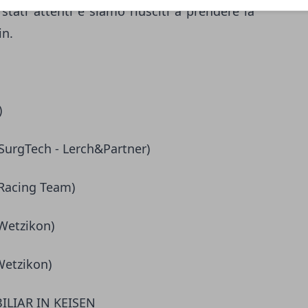
stati attenti e siamo riusciti a prendere la
in.
)
SurgTech - Lerch&Partner)
 Racing Team)
 Wetzikon)
Wetzikon)
ILIAR IN KEISEN