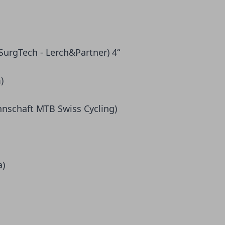
SurgTech - Lerch&Partner) 4“
)
nschaft MTB Swiss Cycling)
a)