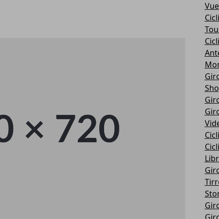
Vue
Cic
Tou
Cic
Ant
Mon
Giro
Sho
Giro
Giro
Vid
Cic
Cic
Libr
Giro
Tir
Stor
Giro
Giro