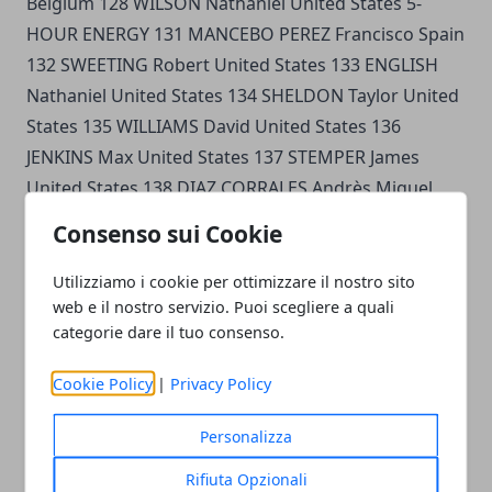
Belgium 128 WILSON Nathaniel United States 5-
HOUR ENERGY 131 MANCEBO PEREZ Francisco Spain
132 SWEETING Robert United States 133 ENGLISH
Nathaniel United States 134 SHELDON Taylor United
States 135 WILLIAMS David United States 136
JENKINS Max United States 137 STEMPER James
United States 138 DIAZ CORRALES Andrès Miguel
Colombia JELLY BELLY P/B KENDA 141 RODRIGUEZ
Consenso sui Cookie
Fred United States 142 SCHMITT Morgan United
States 143 BURNETT Ian United States 144 HAGMAN
Utilizziamo i cookie per ottimizzare il nostro sito
web e il nostro servizio. Puoi scegliere a quali
Alex United States 145 ORONTE Emerson United
categorie dare il tuo consenso.
States 146 DAVILA Luis Enrique Mexico 147 TVETCOV
Serghei Moldavia 148 VAN DER VELDE Ricardo
Cookie Policy
|
Privacy Policy
Netherlands HINCAPIE SPORTSWEAR DEVELOPMENT
TEAM 151 SCHMALZ Joseph United States 152 BAKER
Personalizza
Andy United States 153 ZAWACKI Benjamin United
Rifiuta Opzionali