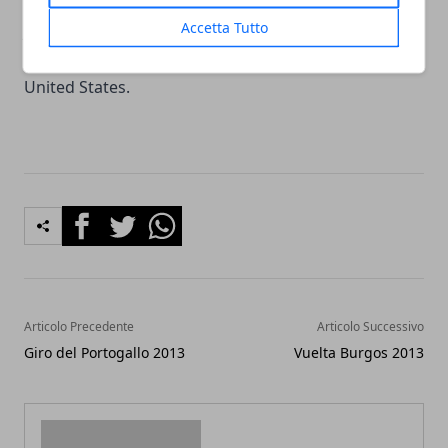
States 154 ROSSKOPF Joey United States 155 LEWIS
Accetta Tutto
Joseph Australia 156 CLARK Oscar United States 157
CARPENTER Robin United States 158 MAGNER Tyler
United States.
Facebook
Twitter
Whatsapp
Articolo Precedente
Articolo Successivo
Giro del Portogallo 2013
Vuelta Burgos 2013