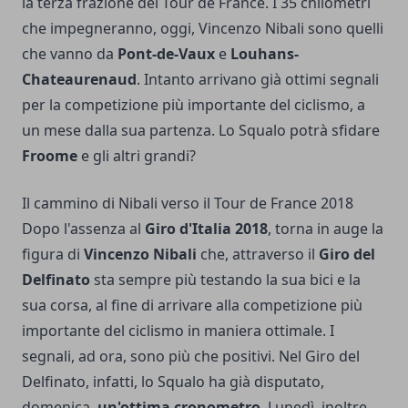
la terza frazione del Tour de France. I 35 chilometri
che impegneranno, oggi, Vincenzo Nibali sono quelli
che vanno da
Pont-de-Vaux
e
Louhans-
Chateaurenaud
. Intanto arrivano già ottimi segnali
per la competizione più importante del ciclismo, a
un mese dalla sua partenza. Lo Squalo potrà sfidare
Froome
e gli altri grandi?
Il cammino di Nibali verso il Tour de France 2018
Dopo l'assenza al
Giro d'Italia 2018
, torna in auge la
figura di
Vincenzo Nibali
che, attraverso il
Giro del
Delfinato
sta sempre più testando la sua bici e la
sua corsa, al fine di arrivare alla competizione più
importante del ciclismo in maniera ottimale. I
segnali, ad ora, sono più che positivi. Nel Giro del
Delfinato, infatti, lo Squalo ha già disputato,
domenica,
un'ottima cronometro
. Lunedì, inoltre,