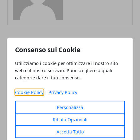
ARTICOLI CORRELATI
Consenso sui Cookie
Utilizziamo i cookie per ottimizzare il nostro sito
web e il nostro servizio. Puoi scegliere a quali
categorie dare il tuo consenso.
Cookie Policy
|
Privacy Policy
Personalizza
Giro d'Italia 2019: forfait di Froome e
Rifiuta Opzionali
Thomas, Bernal capitano al Giro
Accetta Tutto
02/01/2019