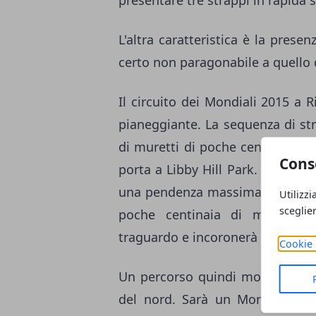
presentare tre strappi in rapida 
L'altra caratteristica è la prese
certo non paragonabile a quello d
Il circuito dei Mondiali 2015 a
pianeggiante. La sequenza di strap
di muretti di poche centinaia di 
Cons
porta a Libby Hill Park. La secon
una pendenza massima del 20%. I
Utilizzi
sceglie
poche centinaia di metri dall
traguardo e incoronerà i nuovi 
Cookie 
Un percorso quindi molto partico
del nord. Sarà un Mondiale per 