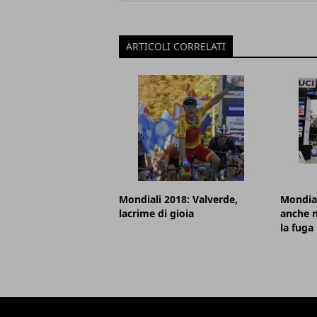
ARTICOLI CORRELATI
Mondiali 2018: Valverde,
Mondial
lacrime di gioia
anche n
la fuga