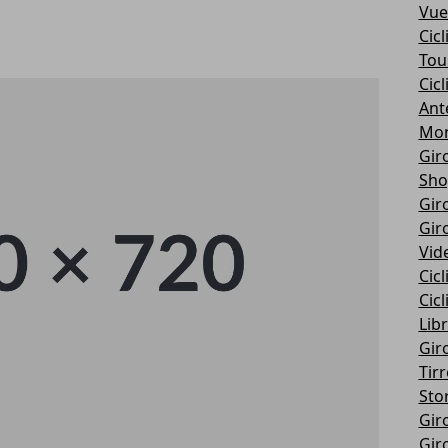
Vue
Cic
Tou
Cic
Ant
Mon
Giro
Sho
Giro
Giro
Vid
Cic
Cic
Libr
Giro
Tir
Stor
Giro
Giro