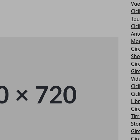
Vue
Cic
Tou
Cic
Ant
Mon
Giro
Sho
Giro
Giro
Vid
Cic
Cic
Libr
Giro
Tir
Stor
Giro
Giro