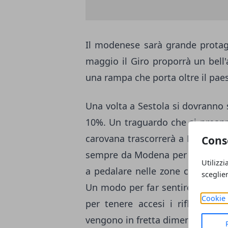
Il modenese sarà grande protago
maggio il Giro proporrà un bell'ar
una rampa che porta oltre il pae
Una volta a Sestola si dovranno
10%. Un traguardo che si preann
carovana trascorrerà a Modena il
Cons
sempre da Modena per martedì 20
Utilizzi
a pedalare nelle zone colpite d
sceglie
Un modo per far sentire la vici
Cookie 
per tenere accesi i riflettori 
vengono in fretta dimenticati.