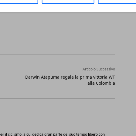
Articolo Successivo
Darwin Atapuma regala la prima vittoria WT
alla Colombia
r il ciclismo, a cui dedica gran parte del suo tempo libero con